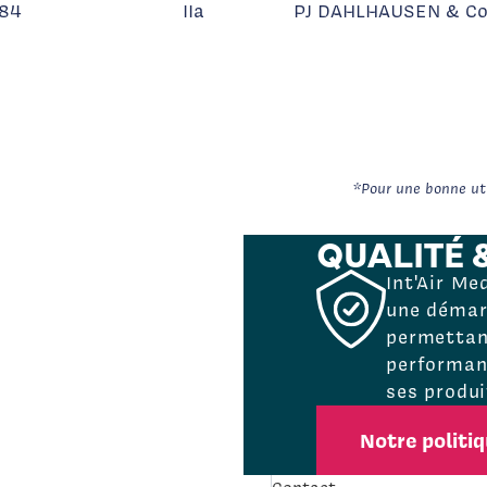
84
IIa
PJ DAHLHAUSEN & C
*Pour une bonne util
QUALITÉ 
Int'Air Me
une démarc
permettant
performanc
ses produi
Notre politi