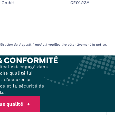
o GmbH
CE0123*
isation du dispositif médical veuillez lire attentivement la notice.
& CONFORMITÉ
dical est engagé dans
he qualité lui
 d'assurer la
e et la sécurité de
ts.
que qualité
+