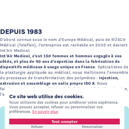
Notre histoire et notre évolution
DEPUIS 1983
D'abord connue sous le nom d'Europe Médical, puis de RÜSCH
Médical (Teleflex), l'entreprise est rachetée en 2003 et devient
Int'Air Medical.
Int'Air Medical, c'est 150 femmes et hommes engagés à vos
côtés, et plus de 40 ans d'expertise dans la fabrication de
dispositifs médicaux à usage unique en France
. Spécialistes de
la plasturgie appliquée au médical, nous maîtrisons l'ensemble
injection,
du processus de transformation des polymères :
extrusion et assemblage en salle propre ISO 8
. Nous
fabriquons des dispositifs destinés à l'anesthésie, l'aspiration,
l'aérosolthérapie et l'oxygénothérapie.
Ce site web utilise des cookies.
Nous utilisons des cookies pour améliorer votre expérience.
+40
Vous pouvez accepter, refuser ou personnaliser vos
préférences.
En savoir plus
Tout accepter
Refuser
Personnaliser
ANS