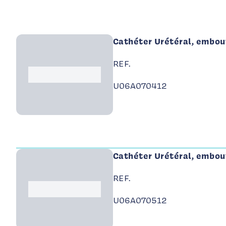
Page 1 - 5 produits affichés
Cathéter Urétéral, embout
REF.
Logo Int Air Medical
U06A070412
Cathéter Urétéral, embout
REF.
Logo Int Air Medical
U06A070512