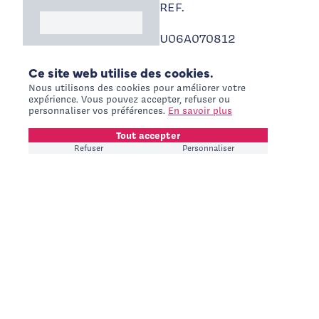
REF.
Logo Int Air Medical
U06A070812
Ce site web utilise des cookies.
Nous utilisons des cookies pour améliorer votre
expérience. Vous pouvez accepter, refuser ou
personnaliser vos préférences.
En savoir plus
Tout accepter
Refuser
Personnaliser
UNE QUESTION, UNE
DEMANDE DE DEVIS, UN
BESOIN SPÉCIFIQUE ?
Contactez-nous
+