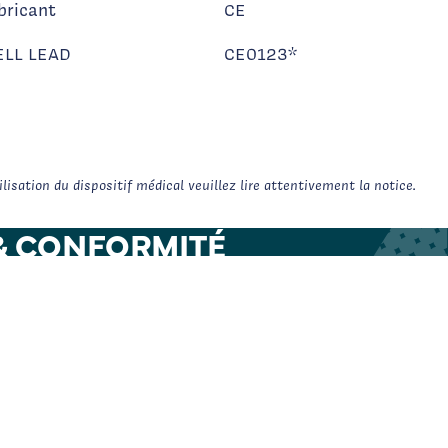
bricant
CE
LL LEAD
CE0123*
isation du dispositif médical veuillez lire attentivement la notice.
& CONFORMITÉ
dical est engagé dans
he qualité lui
 d'assurer la
e et la sécurité de
ts.
que qualité
+