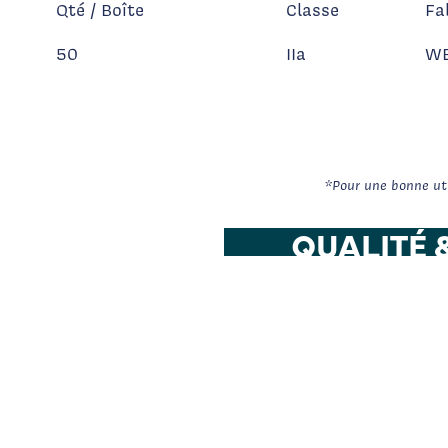
Qté / Boîte
Classe
Fa
50
IIa
WE
*Pour une bonne util
QUALITÉ 
Int'Air Me
une démarc
permettant
performanc
ses produi
Notre politi