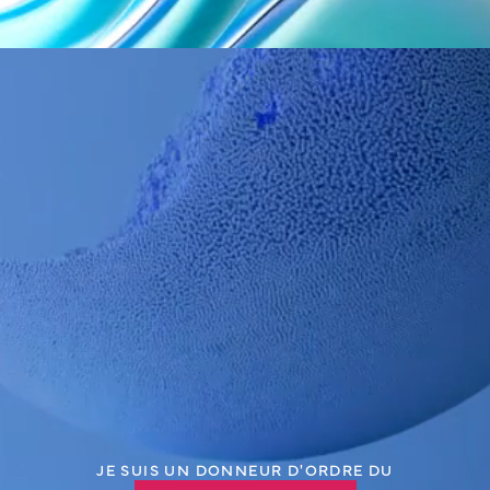
Collecteur fécal clos SECCO PROTECT™
REF.
Qté / Boîte
Classe
Fabricant
CE
52.000.00.150
6
IIa
PJ DAHLHAUSEN & Co GmbH
CE0123*
Sac collecteur pour système clos de gestion des matières
fécales
REF.
Qté / Boîte
Classe
Fabricant
CE
52.000.00.200
10
I
PJ DAHLHAUSEN & Co GmbH
Classe I*
JE SUIS UN DONNEUR D'ORDRE DU
*Pour une bonne utilisation du dispositif médical veuillez lire