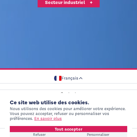
Secteur industriel
+
attentivement la notice.
UNE QUESTION, UNE DEMANDE DE DEVIS, UN
BESOIN SPÉCIFIQUE ?
Contactez-nous
+
QUALITÉ & CONFORMITÉ
Int'Air Medical est engagé dans une démarche qualité
lui permettant d'assurer la performance et la sécurité
de ses produits.
Notre politique qualité
+
Français
Adresse de contact
Contact
Ce site web utilise des cookies.
Gamme de produits
International Website
+
Nous utilisons des cookies pour améliorer votre expérience.
Recrutement
Visiteurs Hors France
Vous pouvez accepter, refuser ou personnaliser vos
Mentions légales
préférences.
En savoir plus
Politique de confidentialité
Tout accepter
Refuser
Personnaliser