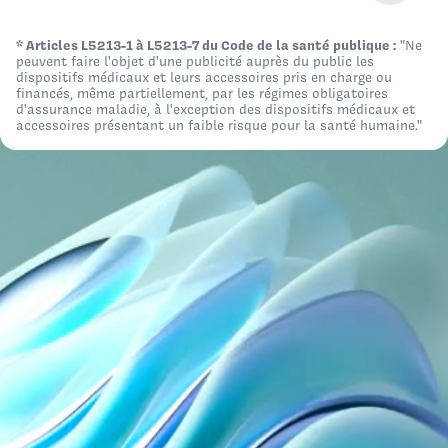
* Articles L5213-1 à L5213-7 du Code de la santé publique :
"Ne
peuvent faire l'objet d'une publicité auprès du public les
JE CHERCHE UN DISPOSITIF POUR UN
dispositifs médicaux et leurs accessoires pris en charge ou
financés, même partiellement, par les régimes obligatoires
Établissement de santé
+
d'assurance maladie, à l'exception des dispositifs médicaux et
accessoires présentant un faible risque pour la santé humaine."
Illustration de la catégorie
Col
Page 1 - 3 produits affichés
Collecteur fécal clos (sans latex) Secco™ + T
REF.
Qté / Boîte
Classe
Fabricant
CE
52.000.00.100
6
IIa
PJ DAHLHAUSEN & Co GmbH
CE0123*