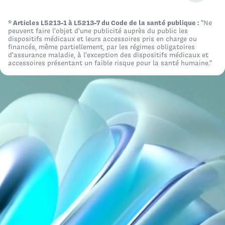
Page 1 - 1 produit affiché
* Articles L5213-1 à L5213-7 du Code de la santé publique :
"Ne
Logo Int Air Medical
peuvent faire l'objet d'une publicité auprès du public les
JE CHERCHE UN DISPOSITIF POUR UN
Circuit de ventilation pédiatrique coaxial 1,50M, connecteur
dispositifs médicaux et leurs accessoires pris en charge ou
financés, même partiellement, par les régimes obligatoires
coudé luer lock
Établissement de santé
+
d'assurance maladie, à l'exception des dispositifs médicaux et
accessoires présentant un faible risque pour la santé humaine."
REF.
Qté / Boîte
Classe
Fabricant
CE
AL-P1900.V018
10
IIa
Meditera
CE0476*
*Pour une bonne utilisation du dispositif médical veuillez lire
attentivement la notice.
UNE QUESTION, UNE DEMANDE DE DEVIS, UN
BESOIN SPÉCIFIQUE ?
Contactez-nous
+
QUALITÉ & CONFORMITÉ
Int'Air Medical est engagé dans une démarche qualité
lui permettant d'assurer la performance et la sécurité
de ses produits.