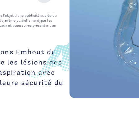
e en fin
nnexion inutile.
e l'objet d'une publicité auprès du
ctéristiques
cés, même partiellement, par les
icaux et accessoires présentant un
ré pour un
 de sécrétion pour
tions Embout de
e les lésions des
aspiration avec
leure sécurité du