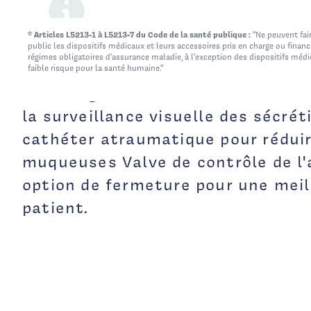
réduit la perte de pression positiv
d'expiration (PEEP) due à une déco
* Articles L5213-1 à L5213-7 du Code de la santé publique :
"Ne peuvent fair
L'OptiFlo se distingue par les cara
public les dispositifs médicaux et leurs accessoires pris en charge ou finan
régimes obligatoires d'assurance maladie, à l'exception des dispositifs méd
suivantes : Port d'irrigation intég
faible risque pour la santé humaine."
nettoyage sûr du cathéter Fenêtre
la surveillance visuelle des sécré
cathéter atraumatique pour réduir
muqueuses Valve de contrôle de l'
option de fermeture pour une meil
patient.