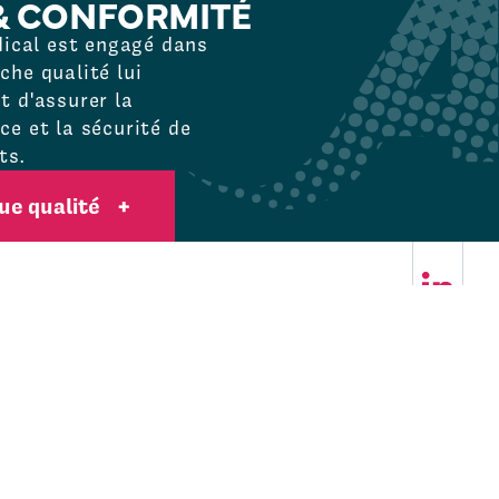
& CONFORMITÉ
dical est engagé dans
he qualité lui
 d'assurer la
e et la sécurité de
ts.
que qualité
+
Su