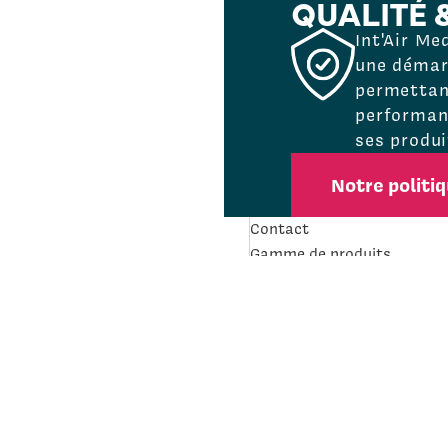
QUALITÉ 
Int'Air Me
une démarc
permettant
performanc
ses produi
Notre politi
Contact
Gamme de produits
Recrutement
Mentions légales
Politique de confidentialité