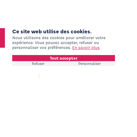
UNE QUESTION, UNE
DEMANDE DE DEVIS, UN
BESOIN SPÉCIFIQUE ?
Ce site web utilise des cookies.
Contactez-nous
+
Nous utilisons des cookies pour améliorer votre
expérience. Vous pouvez accepter, refuser ou
personnaliser vos préférences.
En savoir plus
Tout accepter
Refuser
Personnaliser
Français
Adresse de contact