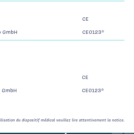
CE
o GmbH
CE0123*
CE
o GmbH
CE0123*
isation du dispositif médical veuillez lire attentivement la notice.