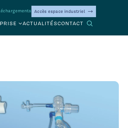
léchargements
Accès espace industriel
PRISE
ACTUALITÉS
CONTACT
DONNEUR
Secteur industriel
+
 DU