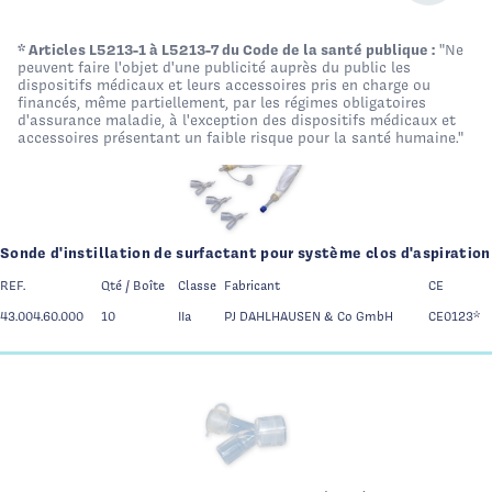
* Articles L5213-1 à L5213-7 du Code de la santé publique :
"Ne
peuvent faire l'objet d'une publicité auprès du public les
dispositifs médicaux et leurs accessoires pris en charge ou
Illustration de la catégorie
Acc
financés, même partiellement, par les régimes obligatoires
d'assurance maladie, à l'exception des dispositifs médicaux et
accessoires présentant un faible risque pour la santé humaine."
Page 1 - 2 produits affichés
Sonde d'instillation de surfactant pour système clos d'aspiration
REF.
Qté / Boîte
Classe
Fabricant
CE
43.004.60.000
10
IIa
PJ DAHLHAUSEN & Co GmbH
CE0123*