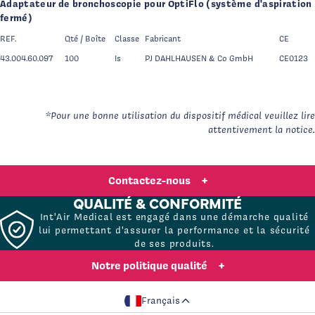
Adaptateur de bronchoscopie pour OptiFlo (système d'aspiration
fermé)
REF.
Qté / Boîte
Classe
Fabricant
CE
43.004.60.097
100
Is
PJ DAHLHAUSEN & Co GmbH
CE0123
*Pour une bonne utilisation du dispositif médical veuillez lire
attentivement la notice.
UNE QUESTION, UNE DEMANDE DE DEVIS, UN
BESOIN SPÉCIFIQUE ?
Contactez-nous
+
QUALITÉ & CONFORMITÉ
Int'Air Medical est engagé dans une démarche qualité
lui permettant d'assurer la performance et la sécurité
de ses produits.
Notre politique qualité
+
Français