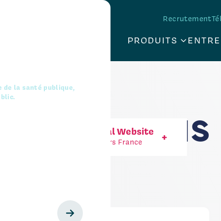
Recrutement
Té
dical - Dispositifs médicaux
ositifs médicaux
PRODUITS
ENTRE
JE SUIS UN 
nt de santé
+
e réservé
D'ORDRE
nté.
 de la santé publique,
blic.
PERFUSIONS
International Website
+
Visiteurs Hors France