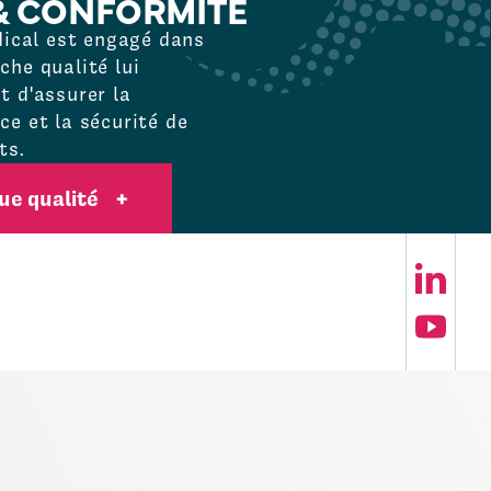
& CONFORMITÉ
dical est engagé dans
he qualité lui
 d'assurer la
e et la sécurité de
ts.
que qualité
+
Su