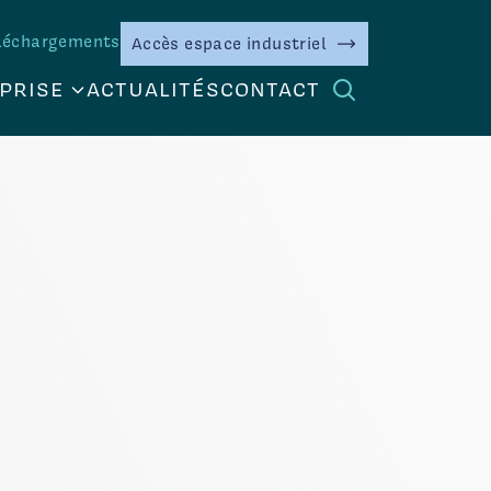
léchargements
Accès espace industriel
PRISE
ACTUALITÉS
CONTACT
DONNEUR
Secteur industriel
+
 DU