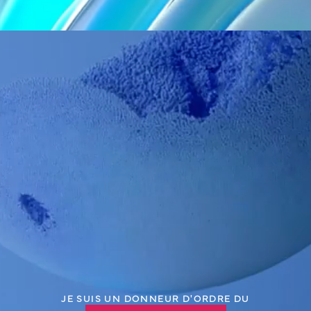
x 150cm
REF.
Qté / Boîte
Classe
Fabricant
CE
U01B143215
5
IIa
WELL LEAD
CE0123*
Logo Int Air Medical
Fil guide PTFE avec âme en acier inoxydable embout droit 0,035"
x 150cm
REF.
Qté / Boîte
Classe
Fabricant
CE
U01B143515
5
IIa
WELL LEAD
CE0123*
Logo Int Air Medical
Fil guide PTFE avec âme en acier inoxydable embout droit 0,038"
x 150cm
REF.
Qté / Boîte
Classe
Fabricant
CE
U01B143815
5
IIa
WELL LEAD
CE0123*
Logo Int Air Medical
Fil guide PTFE avec âme en acier inoxydable embout J 0,028" x
150cm
JE SUIS UN DONNEUR D'ORDRE DU
REF.
Qté / Boîte
Classe
Fabricant
CE