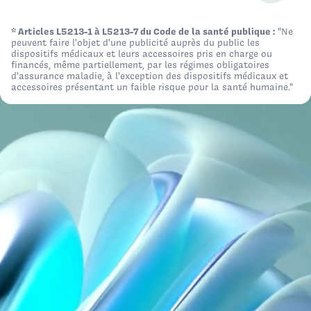
* Articles L5213-1 à L5213-7 du Code de la santé publique :
"Ne
peuvent faire l'objet d'une publicité auprès du public les
JE CHERCHE UN DISPOSITIF POUR UN
dispositifs médicaux et leurs accessoires pris en charge ou
financés, même partiellement, par les régimes obligatoires
Établissement de santé
+
d'assurance maladie, à l'exception des dispositifs médicaux et
accessoires présentant un faible risque pour la santé humaine."
Illustration de la catégorie
Fil
Page 1 - 8 produits affichés
Logo Int Air Medical
Fil guide PTFE avec âme en acier inoxydable embout droit 0,028"
x 150cm
REF.
Qté / Boîte
Classe
Fabricant
CE
U01B142815
5
IIa
WELL LEAD
CE0123*
Logo Int Air Medical
Fil guide PTFE avec âme en acier inoxydable embout droit 0,032"