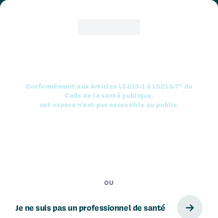
Aller au contenu principal
Logo Int Air Medical - Dispositifs médicaux
Logo Int Air Medical - Disposit
Accueil
/
Gammes
/
Urologie
/
Fils guides
/
Fils guides en acier inoxydable revêtement PTFE
Vous allez accéder à un espace réservé
FILS GUIDES EN ACIER INOXYDABLE
aux professionnels de santé.
REVÊTEMENT PTFE
Conformément aux Articles L5213-1 à L5213-7* du
Code de la santé publique,
cet espace n'est pas accessible au public.
Je certifie être un professionnel de
santé
OU
Je ne suis pas un professionnel de santé