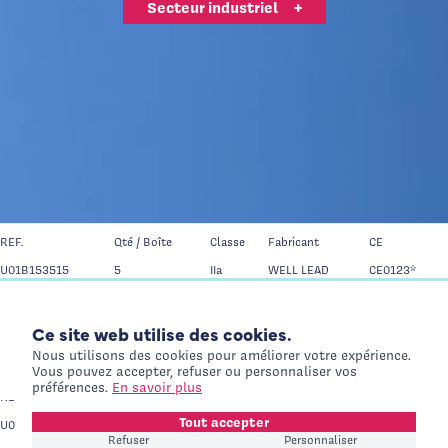
Secteur industriel
+
U01B152815
5
IIa
WELL LEAD
CE0123*
Logo Int Air Medical
Fil guide PTFE avec âme en acier inoxydable embout J 0,032" x
150cm
REF.
Qté / Boîte
Classe
Fabricant
CE
U01B153215
5
IIa
WELL LEAD
CE0123*
Logo Int Air Medical
Fil guide PTFE avec âme en acier inoxydable embout J 0,035" x
150cm
REF.
Qté / Boîte
Classe
Fabricant
CE
U01B153515
5
IIa
WELL LEAD
CE0123*
Ce site web utilise des cookies.
Logo Int Air Medical
International Website
Fil guide PTFE avec âme en acier inoxydable embout J 0,038" x
+
Nous utilisons des cookies pour améliorer votre expérience.
Visiteurs Hors France
150cm
Vous pouvez accepter, refuser ou personnaliser vos
préférences.
En savoir plus
REF.
Qté / Boîte
Classe
Fabricant
CE
Tout accepter
U01B153815
5
IIa
WELL LEAD
CE0123*
Refuser
Personnaliser