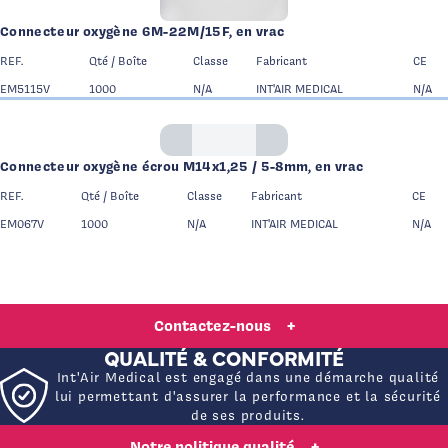
Connecteur oxygène 6M-22M/15F, en vrac
REF.
Qté / Boîte
Classe
Fabricant
CE
EM5115V
1000
N/A
INT'AIR MEDICAL
N/A
Logo Int Air Medical
Connecteur oxygène écrou M14x1,25 / 5-8mm, en vrac
REF.
Qté / Boîte
Classe
Fabricant
CE
EM067V
1000
N/A
INT'AIR MEDICAL
N/A
UNE QUESTION, UNE DEMANDE DE DEVIS, UN
BESOIN SPÉCIFIQUE ?
Contactez-nous
+
QUALITÉ & CONFORMITÉ
Int'Air Medical est engagé dans une démarche qualité
lui permettant d'assurer la performance et la sécurité
de ses produits.
Notre politique qualité
+