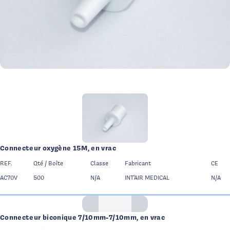
Illustration de la catégorie
Con
Page 1 - 6 produits affichés
Connecteur oxygène 15M, en vrac
REF.
Qté / Boîte
Classe
Fabricant
CE
AC70V
500
N/A
INT'AIR MEDICAL
N/A
Logo Int Air Medical
Connecteur biconique 7/10mm-7/10mm, en vrac