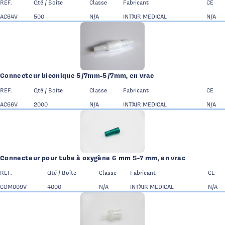
REF.
Qté / Boîte
Classe
Fabricant
CE
AC64V
500
N/A
INT'AIR MEDICAL
N/A
Connecteur biconique 5/7mm-5/7mm, en vrac
REF.
Qté / Boîte
Classe
Fabricant
CE
AC66V
2000
N/A
INT'AIR MEDICAL
N/A
Connecteur pour tube à oxygène 6 mm 5-7 mm, en vrac
REF.
Qté / Boîte
Classe
Fabricant
CE
COM009V
4000
N/A
INT'AIR MEDICAL
N/A