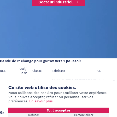
Secteur industriel
+
Garrot vert x252
REF.
Qté / Boîte
Classe
Fabricant
CE
70.902.00.002
252
I
DAHLHAUSEN MEDIZINTECHNIK GmbH
Classe I*
Bande de rechange pour garrot vert 1 poussoir
Qté /
REF.
Classe
Fabricant
CE
Boîte
N'est pas un
DAHLHAUSEN MEDIZINTECHNIK
N'est pas un
70.902.00.004
1
DM
GmbH
DM
Ce site web utilise des cookies.
International Website
+
Nous utilisons des cookies pour améliorer votre expérience.
Visiteurs Hors France
Vous pouvez accepter, refuser ou personnaliser vos
préférences.
En savoir plus
Tout accepter
Garrot Easy rouge foncé
Refuser
Personnaliser