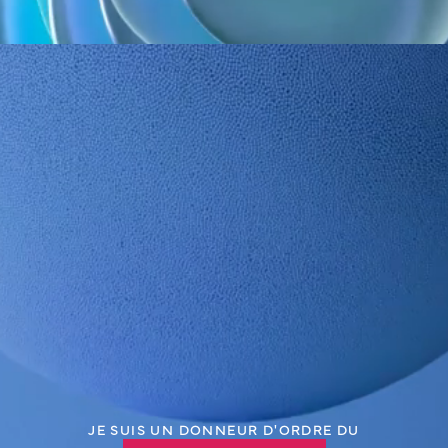
REF.
Qté / Boîte
Classe
Fabricant
CE
70.901.00.002
252
I
DAHLHAUSEN MEDIZINTECHNIK GmbH
Classe I*
Bande de rechange pour garrot gris
Qté /
REF.
Classe
Fabricant
CE
Boîte
N'est pas un
DAHLHAUSEN MEDIZINTECHNIK
N'est pas un
70.901.00.003
1
DM
GmbH
DM
Garrot vert
REF.
Qté / Boîte
Classe
Fabricant
CE
70.902.00.001
10
I
DAHLHAUSEN MEDIZINTECHNIK GmbH
Classe I*
JE SUIS UN DONNEUR D'ORDRE DU